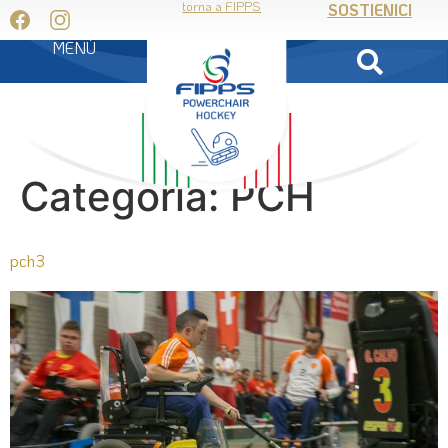
torna a FIPPS
SOSTIENICI
MENÙ
Categoria:
PCH
pch3