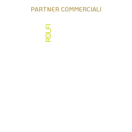
PARTNER COMMERCIALI
Vai allo store e acquista il nostro merchandising
info@fipps.it
fiwh@pec.it
CF 97356050159
P.IVA 05009590968
SDI KRRH6B9