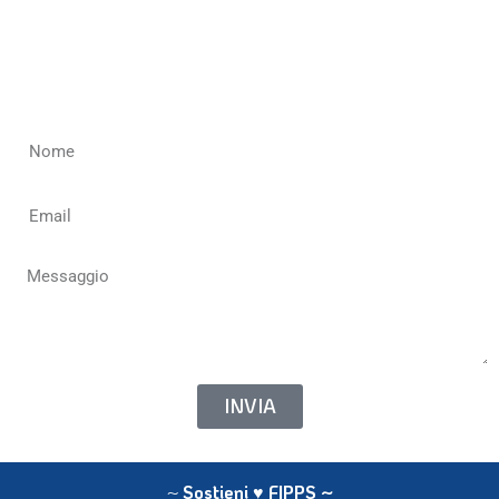
Compila il modulo qui sotto per contattare la Federazione
Italiana Paralimpica Powerchair Sport
INVIA
~
Sostieni ♥ FIPPS
~