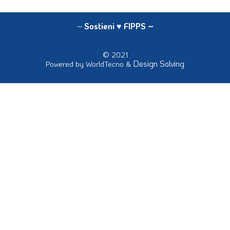
~
Sostieni ♥ FIPPS
~
© 2021
Design Solving
Powered by WorldTecno &