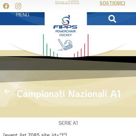
torna a FIPPS
SOSTIENICI
MENÙ
Campionati Nazionali A1
SERIE A1
[event_list 7085 site_id="1"]