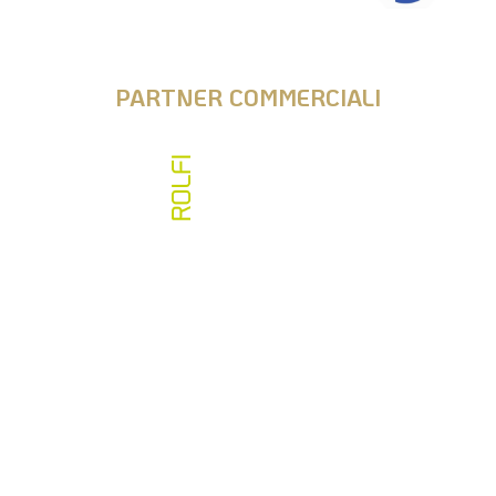
PARTNER COMMERCIALI
Vai allo store e acquista il nostro merchandising
info@fipps.it
fiwh@pec.it
CF 97356050159