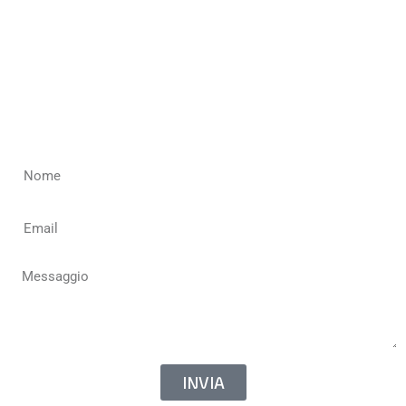
Sei curioso, vuoi conoscere la squadra a te più vicina, vuoi
crearne una, vuoi unirti a noi come volontario, arbitro o
classificatore?
Compila il modulo qui sotto per contattare la Federazione
Italiana Paralimpica Powerchair Sport
INVIA