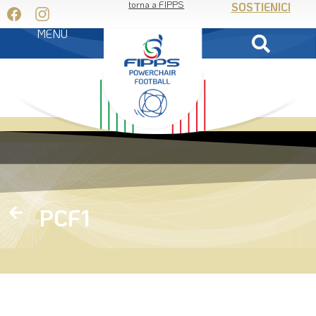
torna a FIPPS
SOSTIENICI
MENÙ
PCF1