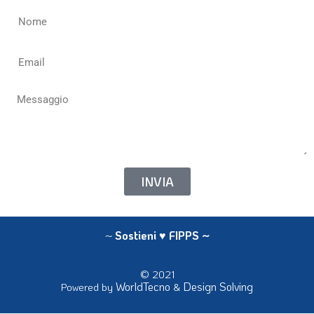
INVIA
~
Sostieni ♥ FIPPS
~
© 2021
WorldTecno
Design Solving
Powered by
&