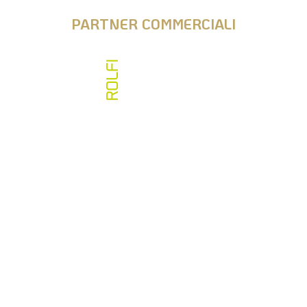
PARTNER COMMERCIALI
Vai allo store e acquista il nostro merchandising
info@fipps.it
fiwh@pec.it
CF 97356050159
P.IVA 05009590968
SDI KRRH6B9