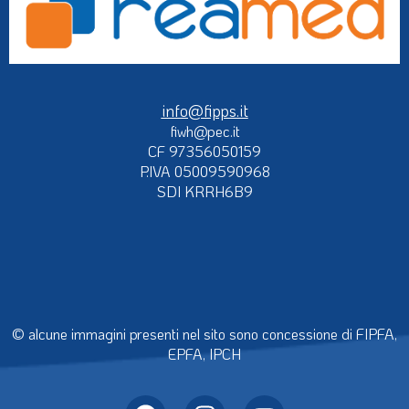
info@fipps.it
fiwh@pec.it
CF 97356050159
P.IVA 05009590968
SDI KRRH6B9
© alcune immagini presenti nel sito sono concessione di FIPFA,
EPFA, IPCH