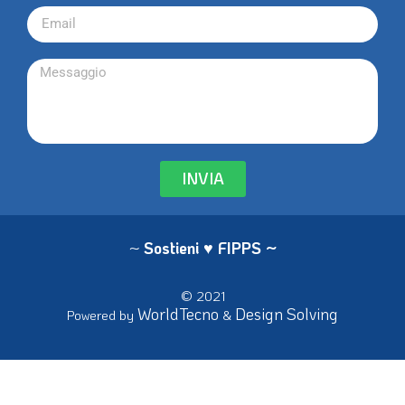
INVIA
~
Sostieni ♥ FIPPS
~
© 2021
WorldTecno
Design Solving
Powered by
&