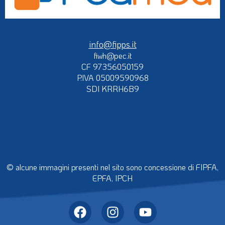
info@fipps.it
fiwh@pec.it
CF 97356050159
P.IVA 05009590968
SDI KRRH6B9
© alcune immagini presenti nel sito sono concessione di FIPFA,
EPFA, IPCH