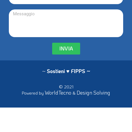
INVIA
~
Sostieni ♥ FIPPS
~
© 2021
WorldTecno
Design Solving
Powered by
&