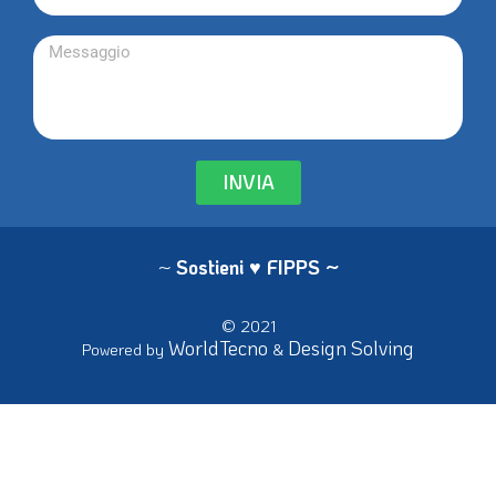
INVIA
~
Sostieni ♥ FIPPS
~
© 2021
WorldTecno
Design Solving
Powered by
&