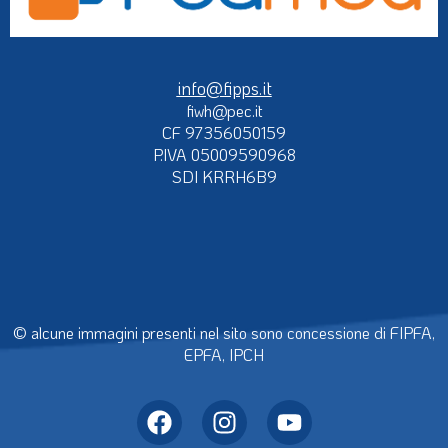
info@fipps.it
fiwh@pec.it
CF 97356050159
P.IVA 05009590968
SDI KRRH6B9
© alcune immagini presenti nel sito sono concessione di FIPFA,
EPFA, IPCH