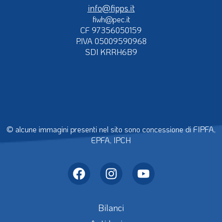
info@fipps.it
fiwh@pec.it
CF 97356050159
P.IVA 05009590968
SDI KRRH6B9
© alcune immagini presenti nel sito sono concessione di FIPFA,
EPFA, IPCH
Bilanci