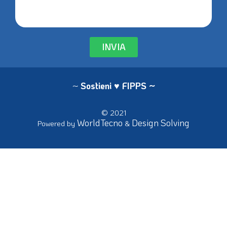
INVIA
~
Sostieni ♥ FIPPS
~
© 2021
WorldTecno
Design Solving
Powered by
&