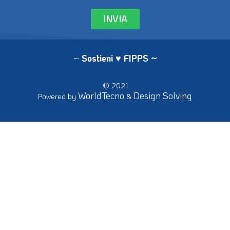
INVIA
~
Sostieni ♥ FIPPS
~
© 2021
WorldTecno
Design Solving
Powered by
&