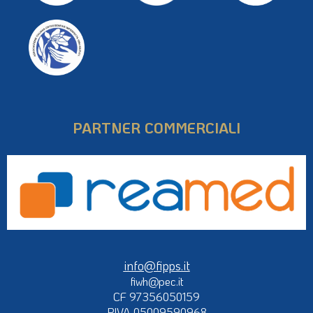
PARTNER COMMERCIALI
info@fipps.it
fiwh@pec.it
CF 97356050159
P.IVA 05009590968