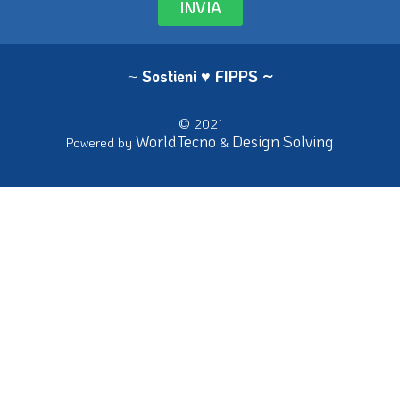
INVIA
~
Sostieni ♥ FIPPS
~
© 2021
WorldTecno
Design Solving
Powered by
&