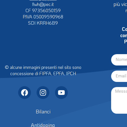
più vi
fiwh@pec.it
CF 97356050159
P.IVA 05009590968
SDI KRRH6B9
Co
con
P
© alcune immagini presenti nel sito sono
concessione di FIPFA, EPFA, IPCH
Bilanci
Antidoping