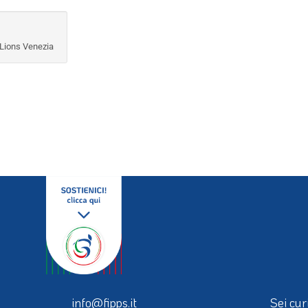
Lions Venezia
info@fipps.it
Sei cur