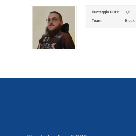
Punteggio PCH:
1,5
Team:
Black 