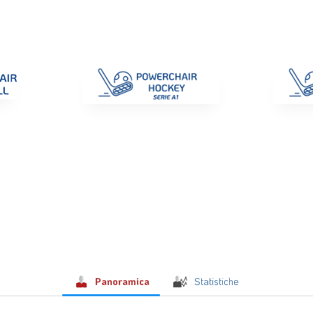
di Gara
Giustizia
Nazionali
ENC 2025
Promozione e Pro
Panoramica
Statistiche