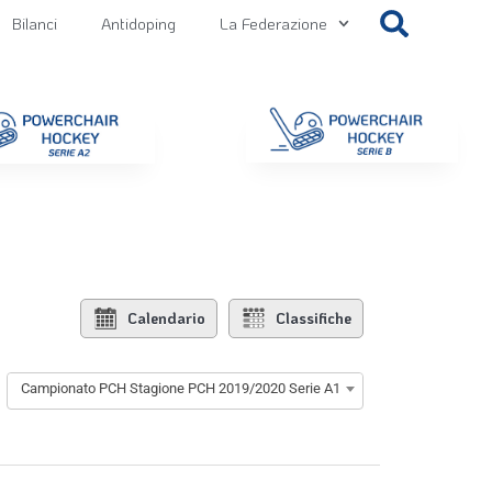
Bilanci
Antidoping
La Federazione
getti
Contatti
Gallery
NEWS FIPPS
Area File
Calendario
Classifiche
Campionato PCH Stagione PCH 2019/2020 Serie A1