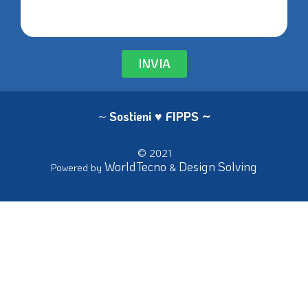
INVIA
~
Sostieni ♥ FIPPS
~
© 2021
WorldTecno
Design Solving
Powered by
&