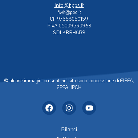
info@fipps.it
fiwh@pec.it
CF 97356050159
P.IVA 05009590968
SDI KRRH6B9
© alcune immagini presenti nel sito sono concessione di FIPFA,
EPFA, IPCH
Bilanci