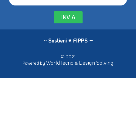
INVIA
~
Sostieni ♥ FIPPS
~
© 2021
WorldTecno
Design Solving
Powered by
&