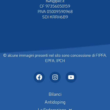
fiwh@pec.it
CF 97356050159
P.IVA 05009590968
SDI KRRH6B9
© alcune immagini presenti nel sito sono concessione di FIPFA,
EPFA, IPCH
Bilanci
Antidoping
La Federazione